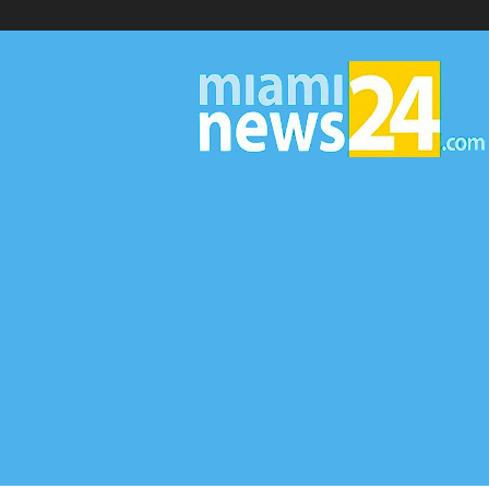
▷
Miami
News
24