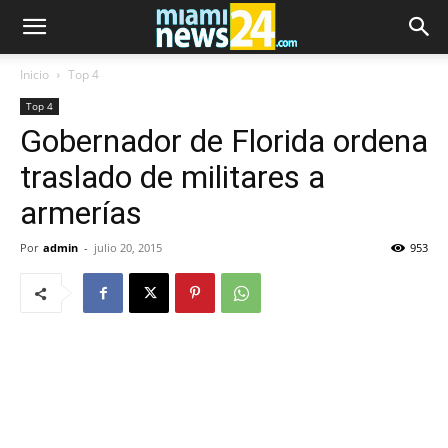
Inicio
Top 4
Top 4
Gobernador de Florida ordena
traslado de militares a
armerías
Por
admin
-
julio 20, 2015
953