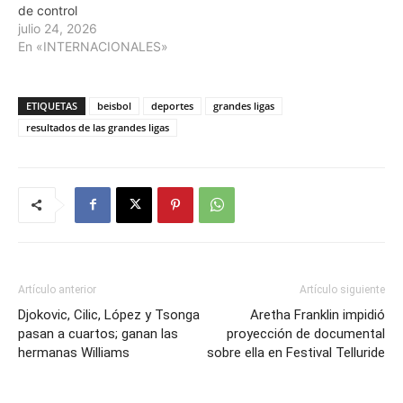
de control
julio 24, 2026
En «INTERNACIONALES»
ETIQUETAS
beisbol
deportes
grandes ligas
resultados de las grandes ligas
Artículo anterior
Artículo siguiente
Djokovic, Cilic, López y Tsonga
Aretha Franklin impidió
pasan a cuartos; ganan las
proyección de documental
hermanas Williams
sobre ella en Festival Telluride