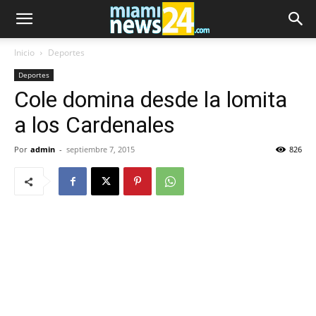
Inicio
Deportes
Deportes
Cole domina desde la lomita
a los Cardenales
Por
admin
-
septiembre 7, 2015
826