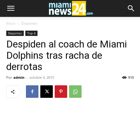
Inicio
Deportes
Deportes
Top 4
Despiden al coach de Miami
Dolphins tras racha de
derrotas
Por
admin
-
octubre 5, 2015
910