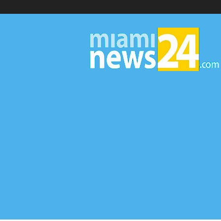
▷
Miami
News
24