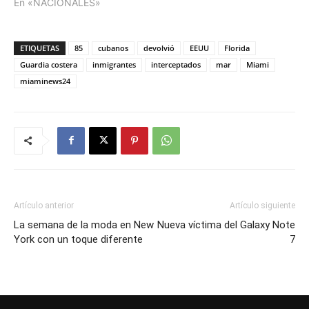
En «NACIONALES»
ETIQUETAS
85
cubanos
devolvió
EEUU
Florida
Guardia costera
inmigrantes
interceptados
mar
Miami
miaminews24
Artículo anterior
Artículo siguiente
La semana de la moda en New
Nueva víctima del Galaxy Note
York con un toque diferente
7