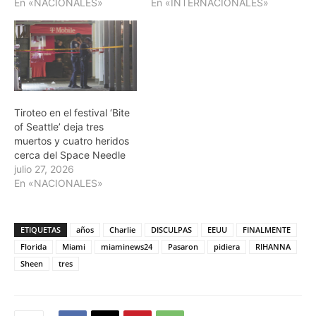
En «NACIONALES»
En «INTERNACIONALES»
Tiroteo en el festival ‘Bite
of Seattle’ deja tres
muertos y cuatro heridos
cerca del Space Needle
julio 27, 2026
En «NACIONALES»
ETIQUETAS
años
Charlie
DISCULPAS
EEUU
FINALMENTE
Florida
Miami
miaminews24
Pasaron
pidiera
RIHANNA
Sheen
tres