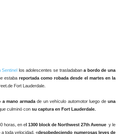
 Sentinel
los adolescentes se trasladaban
a bordo de una
e estaba
reportada como robada desde el martes en la
reet.de Fort Lauderdale.
bo a mano armada
de un vehículo automotor luego de
una
que culminó con
su captura en Fort Lauderdale.
30 horas, en e
l 1300 block de Northwest 27th Avenue
y le
 a toda velocidad, «
desobedeciendo numerosas leyes de