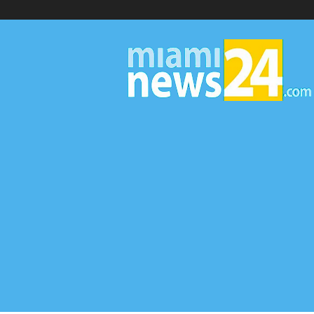
▷
Miami
News
24