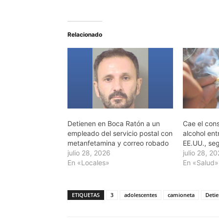
Relacionado
Detienen en Boca Ratón a un
Cae el con
empleado del servicio postal con
alcohol en
metanfetamina y correo robado
EE.UU., seg
julio 28, 2026
julio 28, 2
En «Locales»
En «Salud»
ETIQUETAS
3
adolescentes
camioneta
Deti