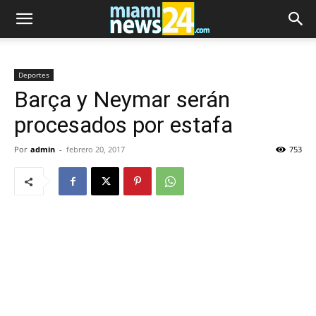
Deportes
Barça y Neymar serán
procesados por estafa
Por
admin
-
febrero 20, 2017
753