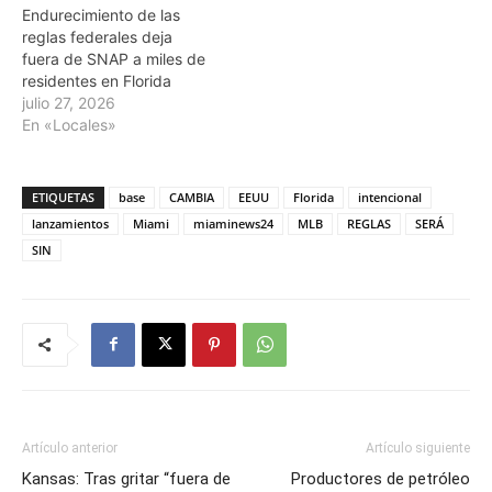
Endurecimiento de las
reglas federales deja
fuera de SNAP a miles de
residentes en Florida
julio 27, 2026
En «Locales»
ETIQUETAS
base
CAMBIA
EEUU
Florida
intencional
lanzamientos
Miami
miaminews24
MLB
REGLAS
SERÁ
SIN
Artículo anterior
Artículo siguiente
Kansas: Tras gritar “fuera de
Productores de petróleo