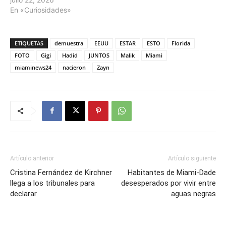
En «Curiosidades»
ETIQUETAS
demuestra
EEUU
ESTAR
ESTO
Florida
FOTO
Gigi
Hadid
JUNTOS
Malik
Miami
miaminews24
nacieron
Zayn
Artículo anterior
Artículo siguiente
Cristina Fernández de Kirchner
Habitantes de Miami-Dade
llega a los tribunales para
desesperados por vivir entre
declarar
aguas negras