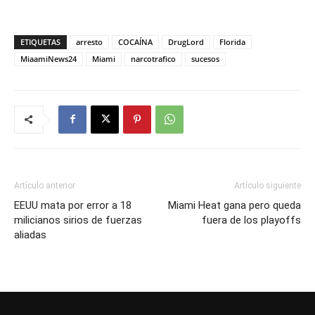
ETIQUETAS
arresto
COCAÍNA
DrugLord
Florida
MiaamiNews24
Miami
narcotrafico
sucesos
Artículo anterior
Artículo siguiente
EEUU mata por error a 18
Miami Heat gana pero queda
milicianos sirios de fuerzas
fuera de los playoffs
aliadas