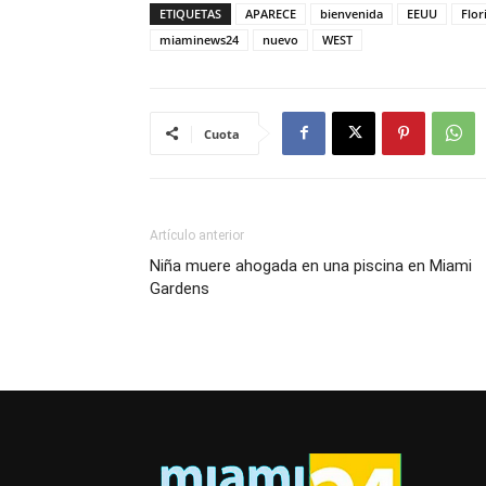
ETIQUETAS
APARECE
bienvenida
EEUU
Flor
miaminews24
nuevo
WEST
Cuota
Artículo anterior
Niña muere ahogada en una piscina en Miami
Gardens