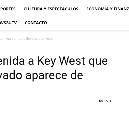
EPORTES
CULTURA Y ESPECTÁCULOS
ECONOMÍA Y FINAN
WS24 TV
CONTACTO
e Irma se había llevado aparece...
enida a Key West que
evado aparece de
1531