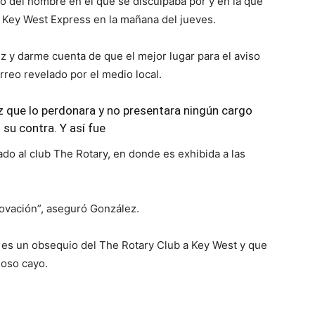
co del hombre en el que se disculpaba por y en la que
el Key West Express en la mañana del jueves.
ez y darme cuenta de que el mejor lugar para el aviso
orreo revelado por el medio local.
z que lo perdonara y no presentara ningún cargo
n su contra. Y así fue
vado al club The Rotary, en donde es exhibida a las
ovación”, aseguró González.
 es un obsequio del The Rotary Club a Key West y que
moso cayo.