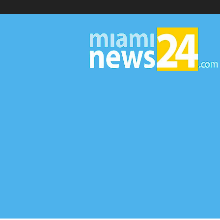
▷
Miami
News
24