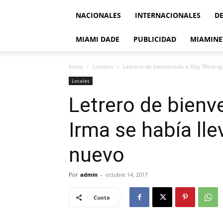
NACIONALES
INTERNACIONALES
D
MIAMI DADE
PUBLICIDAD
MIAMINE
Inicio
Locales
Letrero de bienvenida a Key West qu
Locales
Letrero de bienv
Irma se había ll
nuevo
Por
admin
-
octubre 14, 2017
Cuota