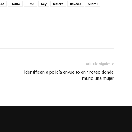
ida
HABIA
IRMA
Key
letrero
llevado
Miami
Artículo siguiente
Identifican a policía envuelto en tiroteo donde
murió una mujer