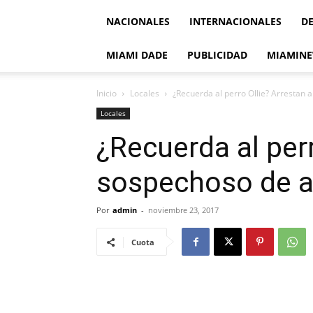
NACIONALES
INTERNACIONALES
D
MIAMI DADE
PUBLICIDAD
MIAMINE
Inicio
Locales
¿Recuerda al perro Ollie? Arrestan 
Locales
¿Recuerda al perr
sospechoso de a
Por
admin
-
noviembre 23, 2017
Cuota