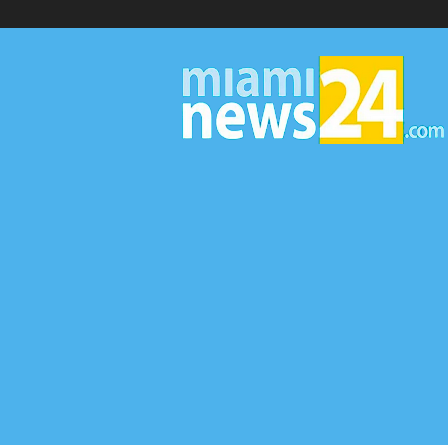
▷
Miami
News
24