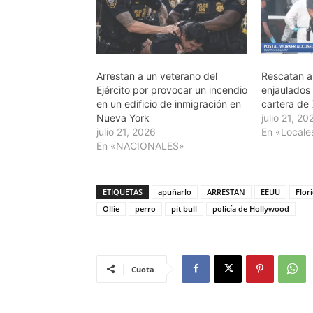
Arrestan a un veterano del
Rescatan a
Ejército por provocar un incendio
enjaulados
en un edificio de inmigración en
cartera de 
Nueva York
julio 21, 20
julio 21, 2026
En «Locale
En «NACIONALES»
ETIQUETAS
apuñarlo
ARRESTAN
EEUU
Flor
Ollie
perro
pit bull
policía de Hollywood
Cuota