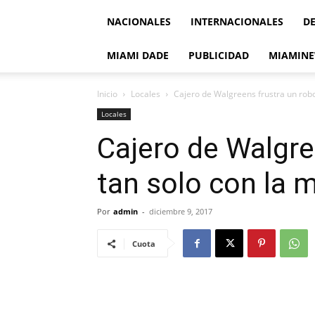
NACIONALES
INTERNACIONALES
D
MIAMI DADE
PUBLICIDAD
MIAMINE
Inicio
Locales
Cajero de Walgreens frustra un robo
Locales
Cajero de Walgre
tan solo con la 
Por
admin
-
diciembre 9, 2017
Cuota