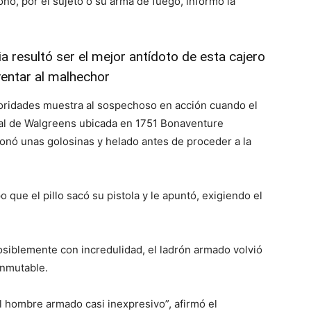
onó, por el sujeto o su arma de fuego, informó la
a resultó ser el mejor antídoto de esta cajero
entar al malhechor
utoridades muestra al sospechoso en acción cuando el
lial de Walgreens ubicada en 1751 Bonaventure
ionó unas golosinas y helado antes de proceder a la
 que el pillo sacó su pistola y le apuntó, exigiendo el
Posiblemente con incredulidad, el ladrón armado volvió
inmutable.
 hombre armado casi inexpresivo”, afirmó el