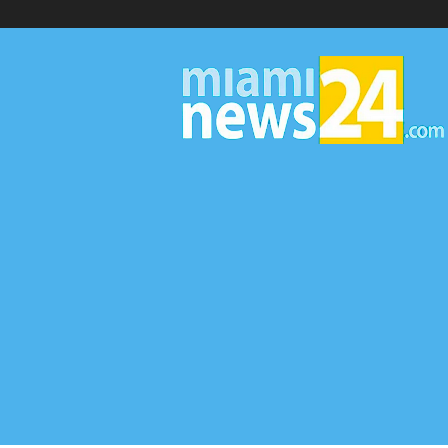
▷
Miami
News
24