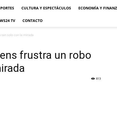
EPORTES
CULTURA Y ESPECTÁCULOS
ECONOMÍA Y FINAN
WS24 TV
CONTACTO
 tan solo con la mirada
ens frustra un robo
mirada
813