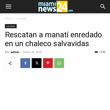
Inicio
Locales
Locales
Rescatan a manatí enredado
en un chaleco salvavidas
Por
admin
-
enero 25, 2018
1170