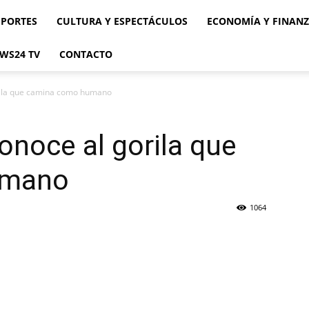
EPORTES
CULTURA Y ESPECTÁCULOS
ECONOMÍA Y FINAN
WS24 TV
CONTACTO
rila que camina como humano
onoce al gorila que
umano
1064