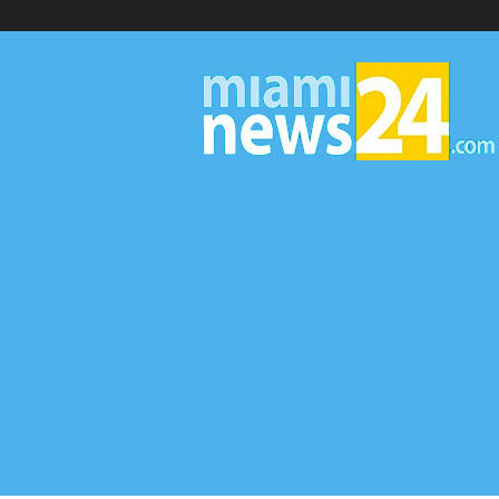
▷
Miami
News
24