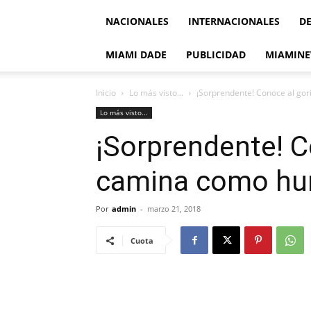
NACIONALES
INTERNACIONALES
D
MIAMI DADE
PUBLICIDAD
MIAMINE
Inicio
Lo más visto...
¡Sorprendente! Conoce al go
Lo más visto...
¡Sorprendente! C
camina como h
Por
admin
-
marzo 21, 2018
Cuota