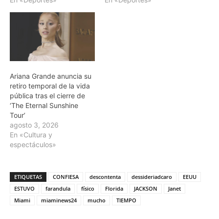
Ariana Grande anuncia su
retiro temporal de la vida
pública tras el cierre de
‘The Eternal Sunshine
Tour’
agosto 3, 2026
En «Cultura y
espectáculos»
ETIQUETAS
CONFIESA
descontenta
dessideriadcaro
EEUU
ESTUVO
farandula
físico
Florida
JACKSON
Janet
Miami
miaminews24
mucho
TIEMPO