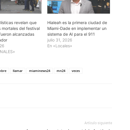
ísticas revelan que
Hialeah es la primera ciudad de
s mortales del festival
Miami-Dade en implementar un
 fueron alcanzadas
sistema de AI para el 911
rador
julio 31, 2026
026
En «Locales»
ONALES»
mbre
llamar
miaminews24
mn24
veces
Artículo siguiente