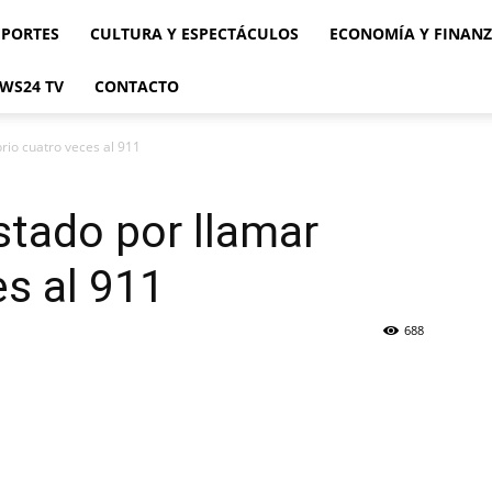
EPORTES
CULTURA Y ESPECTÁCULOS
ECONOMÍA Y FINAN
WS24 TV
CONTACTO
rio cuatro veces al 911
tado por llamar
es al 911
688