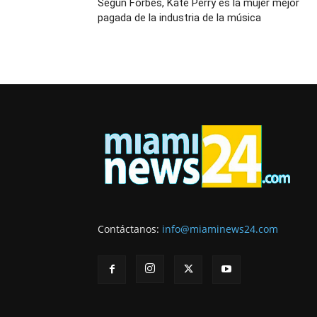
Según Forbes, Kate Perry es la mujer mejor
pagada de la industria de la música
Contáctanos:
info@miaminews24.com