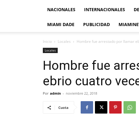
NACIONALES
INTERNACIONALES
D
MIAMI DADE
PUBLICIDAD
MIAMINE
Inicio
Locales
Hombre fue arrestado por llamar eb
Locales
Hombre fue arres
ebrio cuatro vec
Por
admin
-
noviembre 22, 2018
Cuota