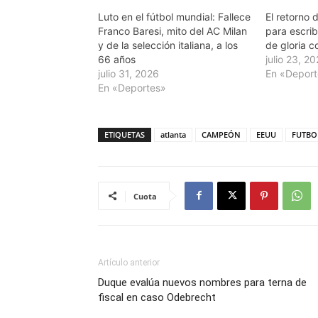
Luto en el fútbol mundial: Fallece
El retorno d
Franco Baresi, mito del AC Milan
para escrib
y de la selección italiana, a los
de gloria c
66 años
julio 23, 2
julio 31, 2026
En «Depor
En «Deportes»
ETIQUETAS
atlanta
CAMPEÓN
EEUU
FUTBO
Cuota
Artículo anterior
Duque evalúa nuevos nombres para terna de
fiscal en caso Odebrecht