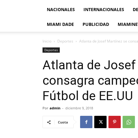
NACIONALES
INTERNACIONALES
D
MIAMI DADE
PUBLICIDAD
MIAMINE
Inicio
Deportes
Atlanta de Josef Martínez se consa
Deportes
Atlanta de Josef
consagra campeó
Fútbol de EE.UU
Por
admin
-
diciembre 9, 2018
Cuota