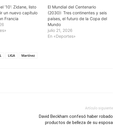
el ’10’: Zidane, listo
El Mundial del Centenario
ir un nuevo capítulo
(2030): Tres continentes y seis
on Francia
países, el futuro de la Copa del
026
Mundo
tes»
julio 21, 2026
En «Deportes»
L
LIGA
Martínez
Artículo siguiente
David Beckham confesó haber robado
productos de belleza de su esposa