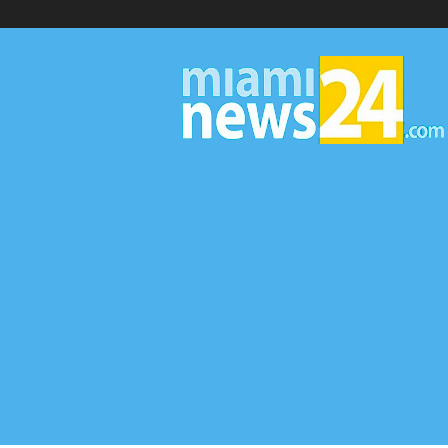
▷
Miami
News
24