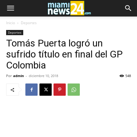
Inicio
Deportes
Deportes
Tomás Puerta logró un
sufrido título en final del GP
Colombia
Por
admin
-
diciembre 10, 2018
548