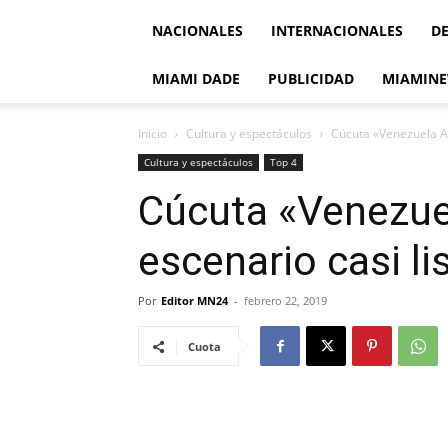
NACIONALES
INTERNACIONALES
D
MIAMI DADE
PUBLICIDAD
MIAMINE
Inicio
Cultura y espectáculos
Cúcuta «Venezuela Aid
Cultura y espectáculos
Top 4
Cúcuta «Venezuel
escenario casi li
Por
Editor MN24
-
febrero 22, 2019
Cuota