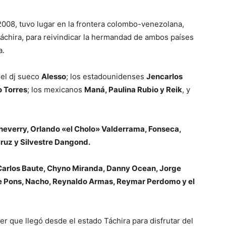
2008, tuvo lugar en la frontera colombo-venezolana,
Táchira, para reivindicar la hermandad de ambos países
a.
 el dj sueco
Alesso
; los estadounidenses
Jencarlos
 Torres
; los mexicanos
Maná, Paulina Rubio y Reik
, y
heverry, Orlando «el Cholo» Valderrama, Fonseca,
Cruz y Silvestre Dangond.
Carlos Baute, Chyno Miranda, Danny Ocean, Jorge
le Pons, Nacho, Reynaldo Armas, Reymar Perdomo y el
r que llegó desde el estado Táchira para disfrutar del