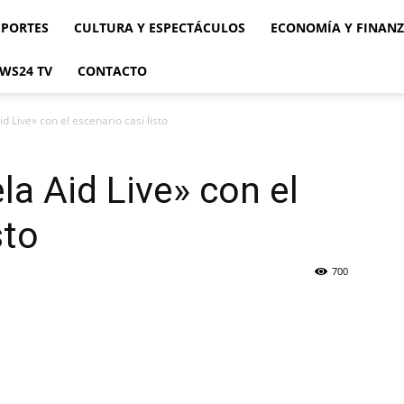
EPORTES
CULTURA Y ESPECTÁCULOS
ECONOMÍA Y FINAN
WS24 TV
CONTACTO
 Live» con el escenario casi listo
a Aid Live» con el
sto
700