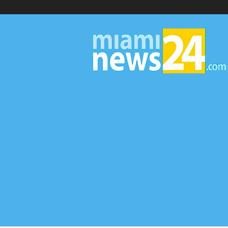
▷
Miami
News
24