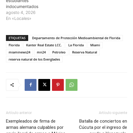
estudiantes
indocumentados
agosto 4, 2026
En «Locales»
ETIQUETAS
Departamento de Protección Medioambiental de Florida
Florida
Kanter Real Estate LCC.
La Florida
Miami
miaminews24
mn24
Petroleo
Reserva Natural
reserva natural de los Everglades
Artículo anterior
Artículo siguiente
Exempleados de firma de
Batalla de conciertos en
armas alemana culpables por
Cúcuta por el ingreso de