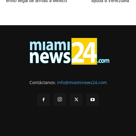
envío ilegal de armas a México
ayuda a Venezuela.
Contáctanos:
info@miaminews24.com