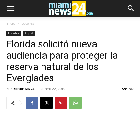
Inicio
Locales
Locales
Top 4
Florida solicitó nueva
audiencia para proteger la
reserva natural de los
Everglades
Por
Editor MN24
-
febrero 22, 2019
782