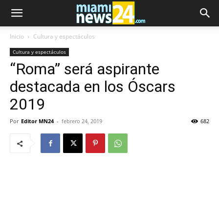
Inicio
Cultura y espectáculos
Cultura y espectáculos
“Roma” será aspirante
destacada en los Óscars
2019
Por
Editor MN24
-
febrero 24, 2019
682