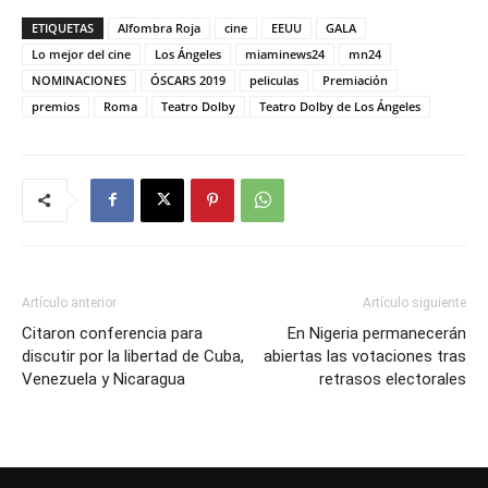
ETIQUETAS
Alfombra Roja
cine
EEUU
GALA
Lo mejor del cine
Los Ángeles
miaminews24
mn24
NOMINACIONES
ÓSCARS 2019
peliculas
Premiación
premios
Roma
Teatro Dolby
Teatro Dolby de Los Ángeles
Artículo anterior
Artículo siguiente
Citaron conferencia para
En Nigeria permanecerán
discutir por la libertad de Cuba,
abiertas las votaciones tras
Venezuela y Nicaragua
retrasos electorales