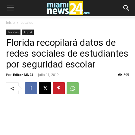
Inicio
Locales
Locales
Top 4
Florida recopilará datos de
redes sociales de estudiantes
por seguridad escolar
Por
Editor MN24
-
julio 11, 2019
595