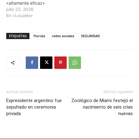
«altamente eficaz»
julio 23, 2026
En «Locales»
ETIQUETAS
Florida
redes sociales
SEGURIDAD
Artículo anterior
Artículo siguiente
Expresidente argentino fue
Zoológico de Miami festejó el
sepultado en ceremonia
nacimiento de seis crías
privada
nuevas