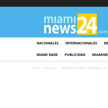
▷
Miami
News
24
NACIONALES
INTERNACIONALES
D
MIAMI DADE
PUBLICIDAD
MIAMINE
Inicio
Deportes
Michael Chandler a McGregor «lo h