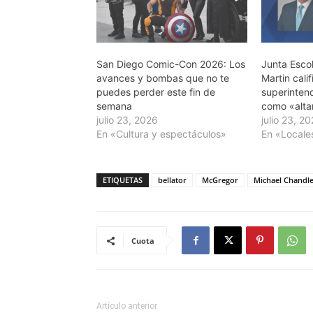
San Diego Comic-Con 2026: Los
Junta Esco
avances y bombas que no te
Martin calif
puedes perder este fin de
superinten
semana
como «alta
julio 23, 2026
julio 23, 2
En «Cultura y espectáculos»
En «Locale
ETIQUETAS
bellator
McGregor
Michael Chandl
Cuota
Artículo anterior