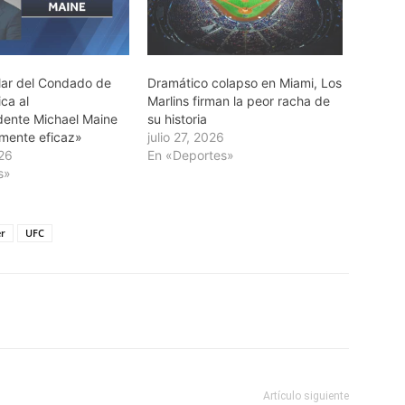
lar del Condado de
Dramático colapso en Miami, Los
ica al
Marlins firman la peor racha de
dente Michael Maine
su historia
mente eficaz»
julio 27, 2026
026
En «Deportes»
s»
er
UFC
Artículo siguiente