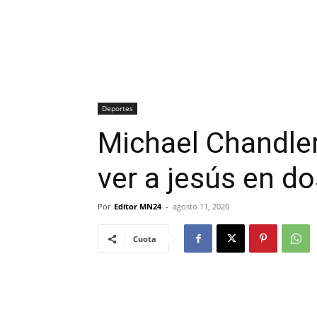
Deportes
Michael Chandler
ver a jesús en do
Por
Editor MN24
-
agosto 11, 2020
Cuota