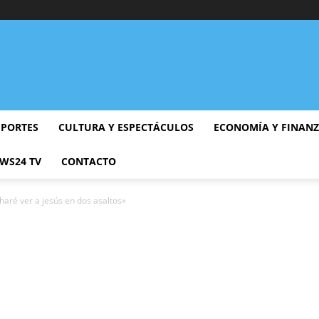
EPORTES
CULTURA Y ESPECTÁCULOS
ECONOMÍA Y FINAN
WS24 TV
CONTACTO
aré ver a jesús en dos asaltos»