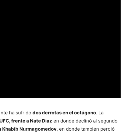
ente ha sufrido
dos derrotas en el octágono
. La
 UFC, frente a Nate Diaz
en donde declinó al segundo
ra Khabib Nurmagomedov
, en donde también perdió