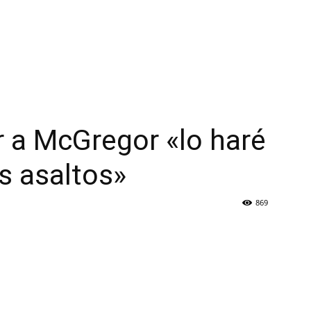
 a McGregor «lo haré
s asaltos»
869