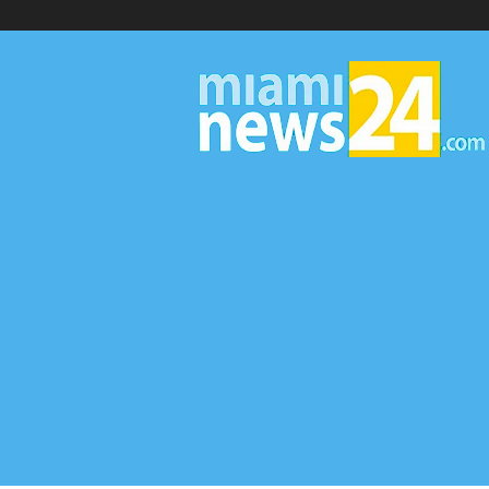
▷
Miami
News
24