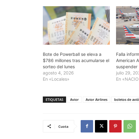
Bote de Powerball se eleva a
Falla infor
$786 millones tras acumularse el
American Ai
sorteo del lunes
suspender 
agosto 4, 2026
julio 29, 2
En «Locales»
En «NACI
ETIQUETAS
Avior
Avior Airlines
boletos de avi
Cuota