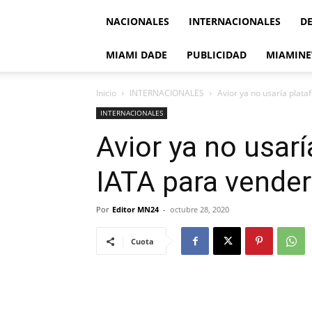
NACIONALES
INTERNACIONALES
D
MIAMI DADE
PUBLICIDAD
MIAMINE
Inicio
INTERNACIONALES
Avior ya no usaría plata
INTERNACIONALES
Avior ya no usarí
IATA para vender
Por
Editor MN24
-
octubre 28, 2020
Cuota