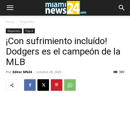
Inicio
Deportes
Deportes
Top 4
¡Con sufrimiento incluído!
Dodgers es el campeón de la
MLB
Por
Editor MN24
-
octubre 28, 2020
389