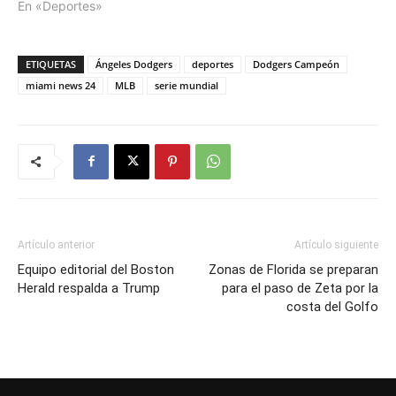
En «Deportes»
ETIQUETAS
Ángeles Dodgers
deportes
Dodgers Campeón
miami news 24
MLB
serie mundial
Artículo anterior
Artículo siguiente
Equipo editorial del Boston
Zonas de Florida se preparan
Herald respalda a Trump
para el paso de Zeta por la
costa del Golfo