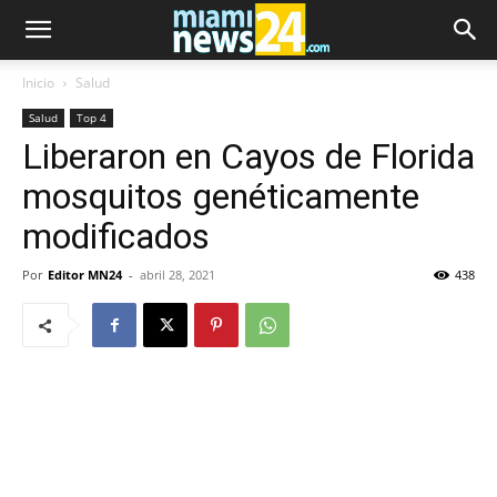
Inicio
Salud
Salud
Top 4
Liberaron en Cayos de Florida
mosquitos genéticamente
modificados
Por
Editor MN24
-
abril 28, 2021
438