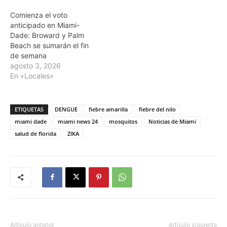
Comienza el voto
anticipado en Miami-
Dade: Broward y Palm
Beach se sumarán el fin
de semana
agosto 3, 2026
En «Locales»
ETIQUETAS
DENGUE
fiebre amarilla
fiebre del nilo
miami dade
miami news 24
mosquitos
Noticias de Miami
salud de florida
ZIKA
Artículo anterior
Artículo siguiente