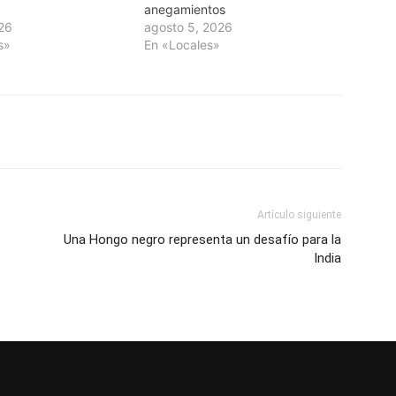
anegamientos
026
agosto 5, 2026
s»
En «Locales»
Artículo siguiente
Una Hongo negro representa un desafío para la
India