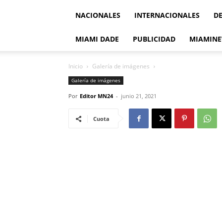
NACIONALES
INTERNACIONALES
D
MIAMI DADE
PUBLICIDAD
MIAMINE
Inicio
Galería de imágenes
Galería de imágenes
Por
Editor MN24
-
junio 21, 2021
Cuota