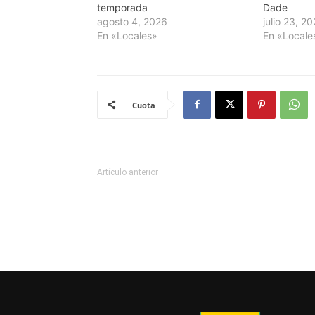
temporada
Dade
agosto 4, 2026
julio 23, 2
En «Locales»
En «Locale
Cuota
Artículo anterior