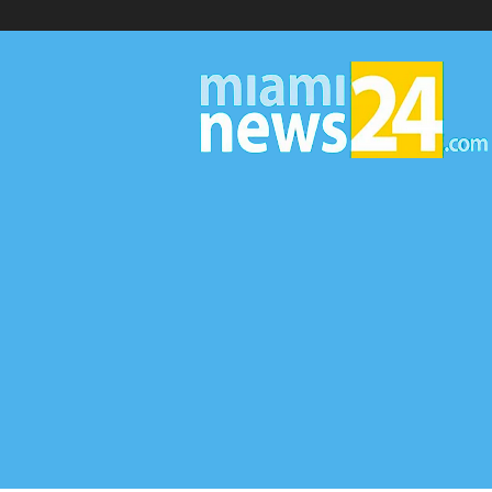
▷
Miami
News
24