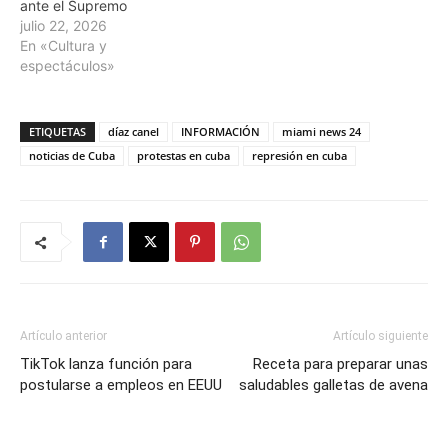
ante el Supremo
julio 22, 2026
En «Cultura y
espectáculos»
ETIQUETAS
díaz canel
INFORMACIÓN
miami news 24
noticias de Cuba
protestas en cuba
represión en cuba
Artículo anterior
Artículo siguiente
TikTok lanza función para
Receta para preparar unas
postularse a empleos en EEUU
saludables galletas de avena