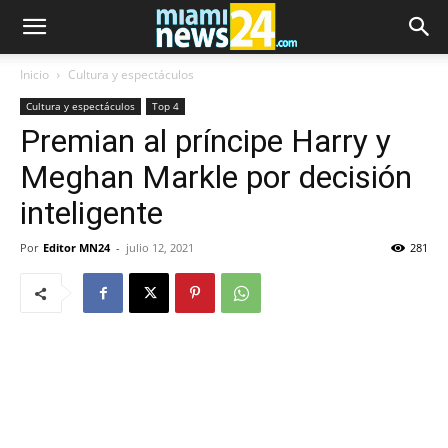
Inicio
Cultura y espectáculos
Cultura y espectáculos
Top 4
Premian al príncipe Harry y
Meghan Markle por decisión
inteligente
Por
Editor MN24
-
julio 12, 2021
281