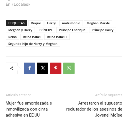
En «Locales»
ETIQUETAS
Duque
Harry
matrimonio
Meghan Markle
Meghan y Harry
PRÍNCIPE
Príncipe Enerique
Príncipe Harry
Reina
Reina Isabel
Reina Isabel II
Segundo hijo de Harry y Meghan
Artículo anterior
Artículo siguiente
Mujer fue amordazada e
Arrestaron al supuesto
inmovilizada con cinta
reclutador de los asesinos de
adhesiva en EE.UU
Jovenel Moïse