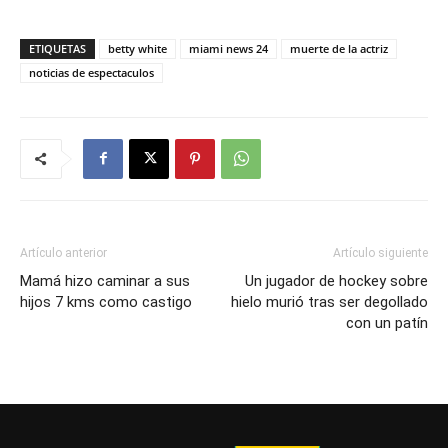
ETIQUETAS
betty white
miami news 24
muerte de la actriz
noticias de espectaculos
Artículo anterior
Artículo siguiente
Mamá hizo caminar a sus
Un jugador de hockey sobre
hijos 7 kms como castigo
hielo murió tras ser degollado
con un patín