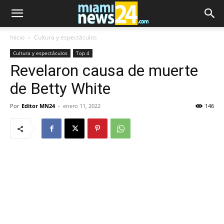
Inicio
Cultura y espectáculos
Cultura y espectáculos
Top 4
Revelaron causa de muerte
de Betty White
Por
Editor MN24
-
enero 11, 2022
146