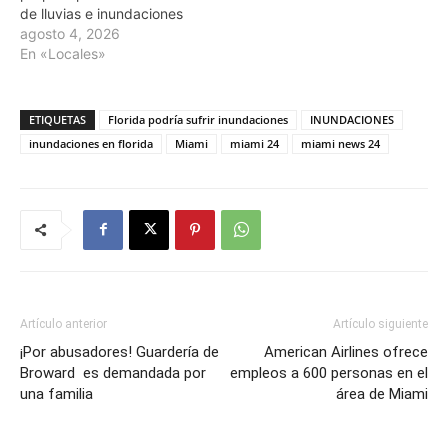
de lluvias e inundaciones
agosto 4, 2026
En «Locales»
ETIQUETAS
Florida podría sufrir inundaciones
INUNDACIONES
inundaciones en florida
Miami
miami 24
miami news 24
Artículo anterior
Artículo siguiente
¡Por abusadores! Guardería de
American Airlines ofrece
Broward es demandada por
empleos a 600 personas en el
una familia
área de Miami