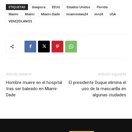
ETIQUETAS
diaspora
EEUU
Estados Unidos
Florida
Maimi
Miami
Miami-Dade
miaminews24
mn24
USA
VENEZOLANOS
Artículo anterior
Artículo siguiente
Hombre muere en el hospital
El presidente Duque elimina el
tras ser baleado en Miami-
uso de la mascarilla en
Dade
algunas ciudades