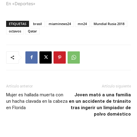
En «Deportes»
ETIQUETAS
brasil
miaminews24
mn24
Mundial Rusia 2018
octavos
Qatar
Artículo anterior
Artículo siguiente
Mujer es hallada muerta con
Joven mató a una familia
un hacha clavada en la cabeza
en un accidente de tránsito
en Florida
tras ingerir un limpiador de
polvo doméstico