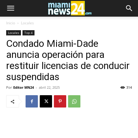
Inicio
Locales
Locales
Top 4
Condado Miami-Dade
anuncia operación para
restituir licencias de conducir
suspendidas
Por
Editor MN24
-
abril 22, 2025
314