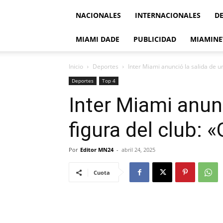
NACIONALES
INTERNACIONALES
D
MIAMI DADE
PUBLICIDAD
MIAMINE
Inicio
Deportes
Inter Miami anunció la salida de un
Deportes
Top 4
Inter Miami anun
figura del club: 
Por
Editor MN24
-
abril 24, 2025
Cuota