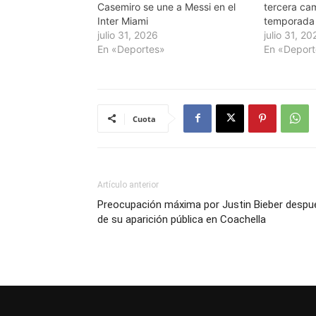
Casemiro se une a Messi en el
tercera cam
Inter Miami
temporada
julio 31, 2026
julio 31, 20
En «Deportes»
En «Depor
Cuota
Artículo anterior
Preocupación máxima por Justin Bieber despu
de su aparición pública en Coachella