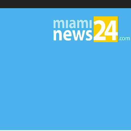
▷
Miami
News
24