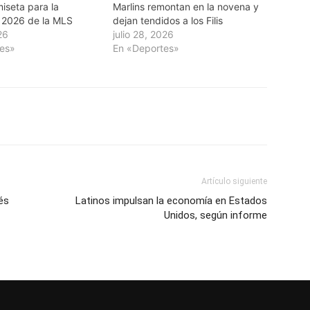
iseta para la
Marlins remontan en la novena y
 2026 de la MLS
dejan tendidos a los Filis
26
julio 28, 2026
tes»
En «Deportes»
Artículo siguiente
és
Latinos impulsan la economía en Estados
Unidos, según informe