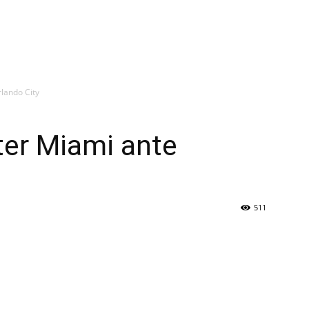
rlando City
nter Miami ante
511