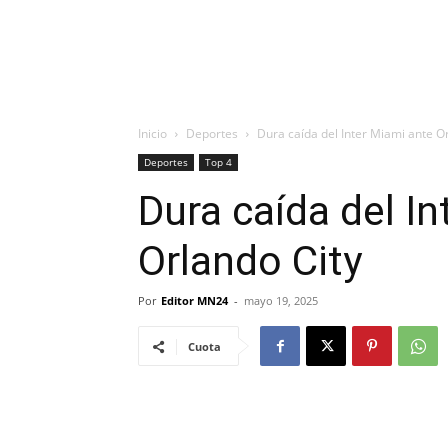
Inicio
Deportes
Dura caída del Inter Miami ante O
Deportes
Top 4
Dura caída del I
Orlando City
Por
Editor MN24
-
mayo 19, 2025
Cuota