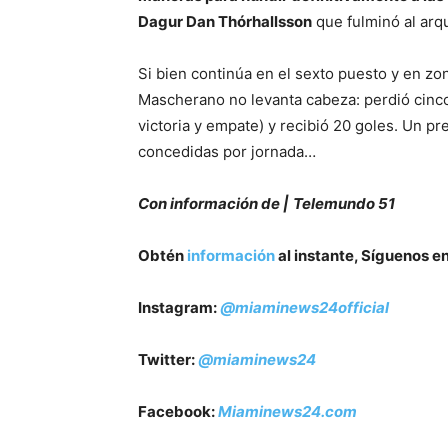
Dagur Dan Thórhallsson
que fulminó al arqu
Si bien continúa en el sexto puesto y en zon
Mascherano no levanta cabeza: perdió cinco 
victoria y empate) y recibió 20 goles. Un p
concedidas por jornada…
Con información de |
Telemundo 51
Obtén
información
al instante, Síguenos e
Instagram:
@miaminews24official
Twitter:
@miaminews24
Facebook:
Miaminews24.com