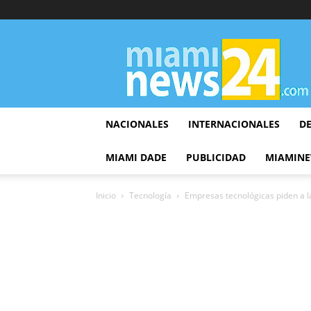
▷
Miami
News
24
NACIONALES
INTERNACIONALES
D
MIAMI DADE
PUBLICIDAD
MIAMINE
Inicio
Tecnología
Empresas tecnológicas piden a la