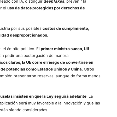
reado con IA, distinguir
deepfakes
, prevenir la
r el
uso de datos protegidos por derechos de
ustria por sus posibles
costos de cumplimiento,
ilidad desproporcionados
.
 el ámbito político. El
primer ministro sueco, Ulf
o en pedir una postergación de manera
os claros, la UE corre el riesgo de convertirse en
 de potencias como Estados Unidos y China.
Otros
también presentaron reservas, aunque de forma menos
selas insisten en que la Ley seguirá adelante
. La
plicación será muy favorable a la innovación y que las
están siendo consideradas.