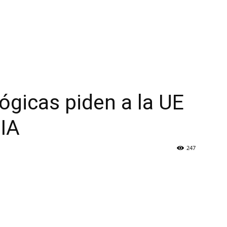
gicas piden a la UE
 IA
247