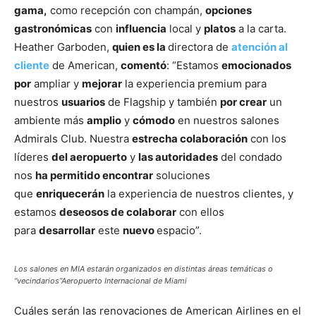
gama,
como recepción con champán,
opciones
gastronómicas
con
influencia
local y
platos
a la carta.
Heather Garboden,
quien es la
directora de
atención al
cliente
de American,
comentó
: “Estamos
emocionados
por
ampliar y
mejorar
la experiencia premium para
nuestros
usuarios
de Flagship y también
por crear
un
ambiente más
amplio
y
cómodo
en nuestros salones
Admirals Club. Nuestra
estrecha colaboración
con los
líderes
del aeropuerto
y
las autoridades
del condado
nos
ha permitido encontrar
soluciones
que
enriquecerán
la experiencia de nuestros clientes, y
estamos
deseosos de colaborar
con ellos
para
desarrollar
este
nuevo
espacio”.
Los salones en MIA estarán organizados en distintas áreas temáticas o
“vecindarios”Aeropuerto Internacional de Miami
Cuáles serán las renovaciones de American Airlines en el