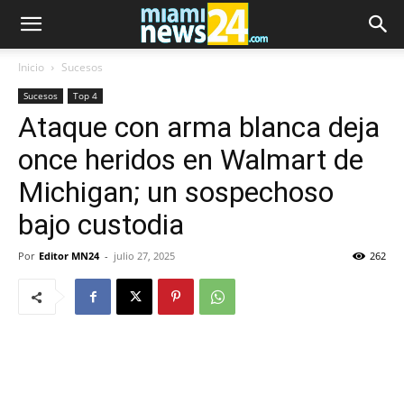
Inicio
Sucesos
Sucesos
Top 4
Ataque con arma blanca deja
once heridos en Walmart de
Michigan; un sospechoso
bajo custodia
Por
Editor MN24
-
julio 27, 2025
262