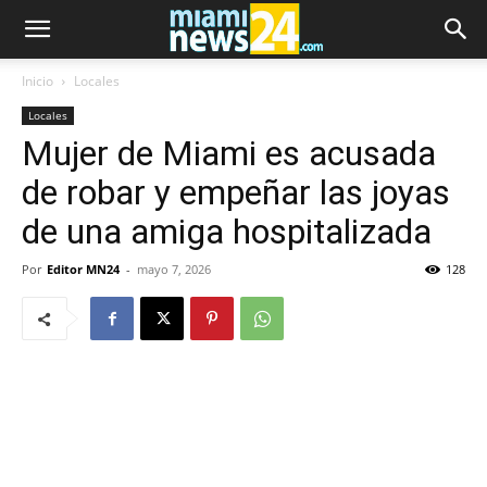
Inicio
Locales
Locales
Mujer de Miami es acusada
de robar y empeñar las joyas
de una amiga hospitalizada
Por
Editor MN24
-
mayo 7, 2026
128