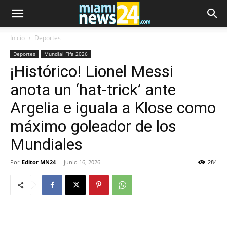
Inicio
Deportes
Deportes
Mundial Fifa 2026
¡Histórico! Lionel Messi
anota un ‘hat-trick’ ante
Argelia e iguala a Klose como
máximo goleador de los
Mundiales
Por
Editor MN24
-
junio 16, 2026
284