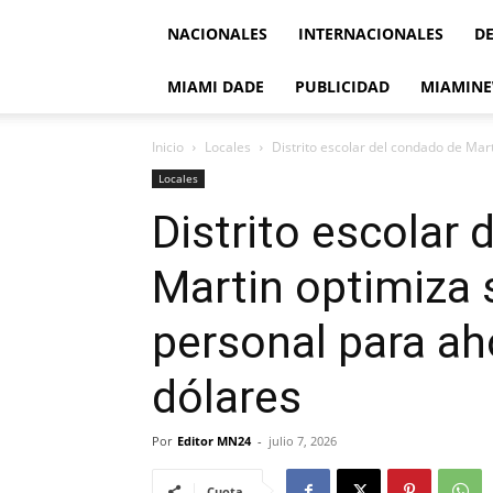
NACIONALES
INTERNACIONALES
D
MIAMI DADE
PUBLICIDAD
MIAMINE
Inicio
Locales
Distrito escolar del condado de Mart
Locales
Distrito escolar
Martin optimiza 
personal para ah
dólares
Por
Editor MN24
-
julio 7, 2026
Cuota