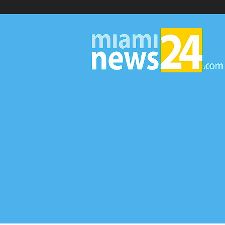
▷
Miami
News
24