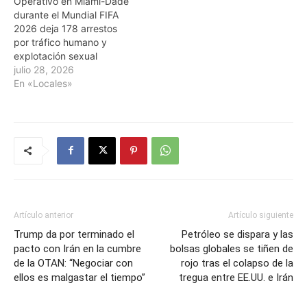
Operativo en Miami-Dade
durante el Mundial FIFA
2026 deja 178 arrestos
por tráfico humano y
explotación sexual
julio 28, 2026
En «Locales»
Artículo anterior
Artículo siguiente
Trump da por terminado el
Petróleo se dispara y las
pacto con Irán en la cumbre
bolsas globales se tiñen de
de la OTAN: “Negociar con
rojo tras el colapso de la
ellos es malgastar el tiempo”
tregua entre EE.UU. e Irán