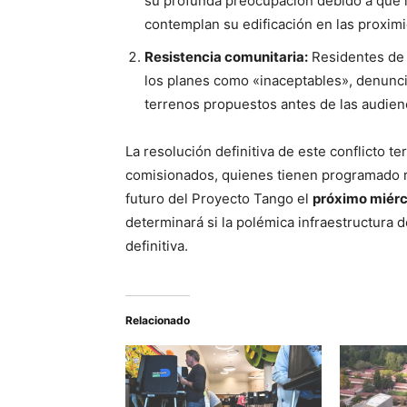
su profunda preocupación debido a que l
contemplan su edificación en las proximi
Resistencia comunitaria:
Residentes de 
los planes como «inaceptables», denunci
terrenos propuestos antes de las audienc
La resolución definitiva de este conflicto t
comisionados, quienes tienen programado rea
futuro del Proyecto Tango el
próximo miérco
determinará si la polémica infraestructura 
definitiva.
Relacionado