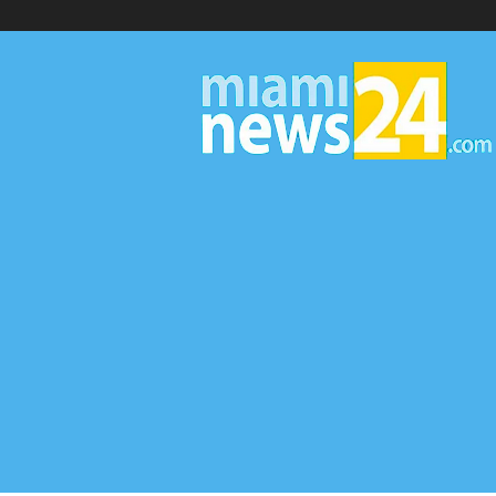
▷
Miami
News
24