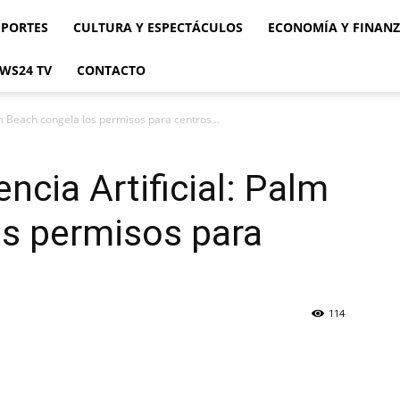
EPORTES
CULTURA Y ESPECTÁCULOS
ECONOMÍA Y FINAN
WS24 TV
CONTACTO
alm Beach congela los permisos para centros...
encia Artificial: Palm
os permisos para
114