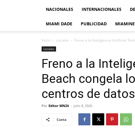
NACIONALES
INTERNACIONALES
D
MIAMI DADE
PUBLICIDAD
MIAMINE
Inicio
Locales
Freno a la Inteligencia Artificial: P
Locales
Freno a la Intelig
Beach congela l
centros de datos
Por
Editor MN24
-
julio 8, 2026
Cuota