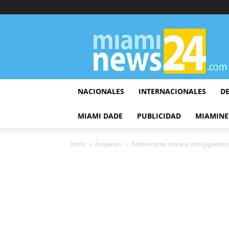
▷
Miami
News
24
NACIONALES
INTERNACIONALES
D
MIAMI DADE
PUBLICIDAD
MIAMINE
Inicio
Etiquetas
Adolescente mata a otro jugando 