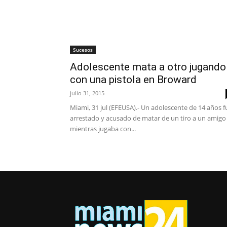
Sucesos
Adolescente mata a otro jugando
con una pistola en Broward
julio 31, 2015
Miami, 31 jul (EFEUSA).- Un adolescente de 14 años f
arrestado y acusado de matar de un tiro a un amigo
mientras jugaba con...