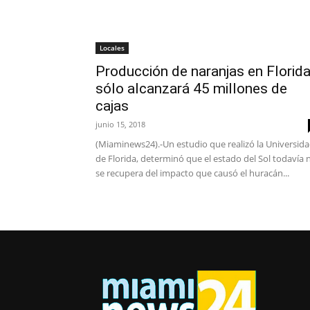
Locales
Producción de naranjas en Florid
sólo alcanzará 45 millones de
cajas
junio 15, 2018
(Miaminews24).-Un estudio que realizó la Universid
de Florida, determinó que el estado del Sol todavía 
se recupera del impacto que causó el huracán...