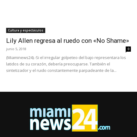
Cultura y espectáculos
Lily Allen regresa al ruedo con «No Shame»
junio 5, 2018
0
(Miaminews24).-Si el irregular golpeteo del bajo representara los
latidos de su corazón, debería preocuparse. También el
sintetizador y el ruido constantemente parpadeante de la...